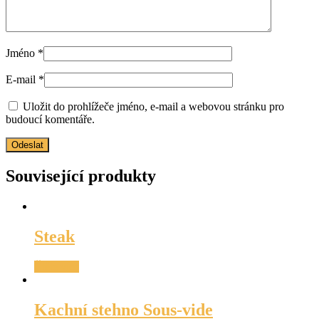
Jméno
*
E-mail
*
Uložit do prohlížeče jméno, e-mail a webovou stránku pro
budoucí komentáře.
Související produkty
Steak
Čtěte více
Kachní stehno Sous-vide