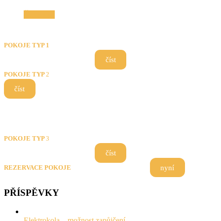
Čtěte více
POKOJE TYP 1
číst
POKOJE TYP
2
číst
POKOJE TYP
3
číst
nyní
REZERVACE POKOJE
PŘÍSPĚVKY
Elektrokola – možnost zapůjčení