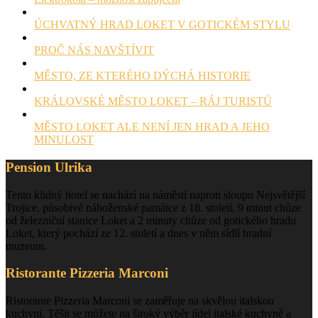
ÚCHVATNÝ HRAD LOKET V GOTICKÉM STYLU
PROČ NÁS NAVŠTÍVIT
MĚSTO, ZE KTERÉHO DÝCHÁ HISTORIE
KRÁLOVSKÉ MĚSTO LOKET – RÁJ TURISTŮ
MĚSTO LOKET ALE NENÍ JEN HRAD A JEHO
MINULOST
Pension Ulrika
Tento klidný hotel se nachází na náměstí naproti sloupu Nejsvětější
Trojice, působivé náboženské památce z 18. století, 9 minut chůze
od železniční stanice Loket a 2 minuty chůze od gotického hradu
Loket, který pochází ze 12. století a dnes v něm sídlí hradní
muzeum.
Ristorante Pizzeria Marconi
Ristorante Pizzeria Marconi se zaměřuje na skvělou italskou
kuchyni. Těšit se můžete na široký výběr jídel italské kuchyně a