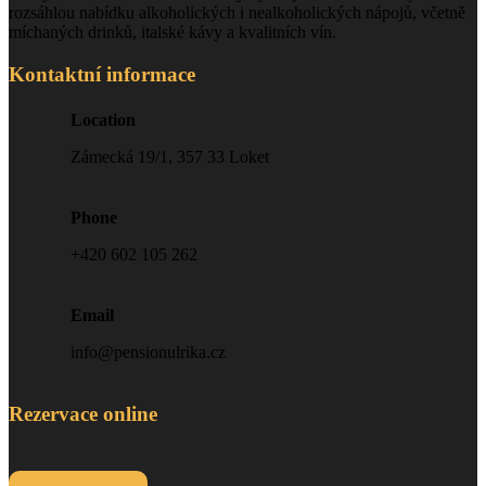
rozsáhlou nabídku alkoholických i nealkoholických nápojů, včetně
míchaných drinků, italské kávy a kvalitních vín.
Kontaktní informace
Location
Zámecká 19/1, 357 33 Loket
Phone
+420 602 105 262
Email
info@pensionulrika.cz
Rezervace online