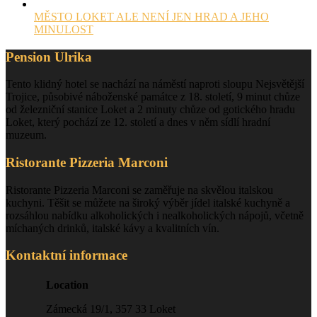
MĚSTO LOKET ALE NENÍ JEN HRAD A JEHO
MINULOST
Pension Ulrika
Tento klidný hotel se nachází na náměstí naproti sloupu Nejsvětější
Trojice, působivé náboženské památce z 18. století, 9 minut chůze
od železniční stanice Loket a 2 minuty chůze od gotického hradu
Loket, který pochází ze 12. století a dnes v něm sídlí hradní
muzeum.
Ristorante Pizzeria Marconi
Ristorante Pizzeria Marconi se zaměřuje na skvělou italskou
kuchyni. Těšit se můžete na široký výběr jídel italské kuchyně a
rozsáhlou nabídku alkoholických i nealkoholických nápojů, včetně
míchaných drinků, italské kávy a kvalitních vín.
Kontaktní informace
Location
Zámecká 19/1, 357 33 Loket