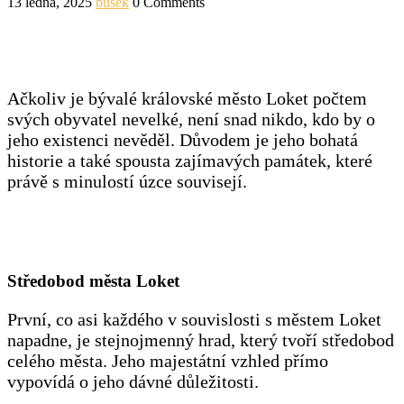
13 ledna, 2025
busek
0 Comments
Ačkoliv je bývalé královské město Loket počtem
svých obyvatel nevelké, není snad nikdo, kdo by o
jeho existenci nevěděl. Důvodem je jeho bohatá
historie a také spousta zajímavých památek, které
právě s minulostí úzce souvisejí.
Středobod města Loket
První, co asi každého v souvislosti s městem Loket
napadne, je stejnojmenný hrad, který tvoří středobod
celého města. Jeho majestátní vzhled přímo
vypovídá o jeho dávné důležitosti.