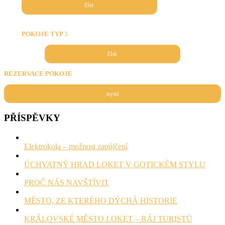
číst
POKOJE TYP
3
číst
REZERVACE POKOJE
nyní
PŘÍSPĚVKY
Elektrokola – možnost zapůjčení
ÚCHVATNÝ HRAD LOKET V GOTICKÉM STYLU
PROČ NÁS NAVŠTÍVIT
MĚSTO, ZE KTERÉHO DÝCHÁ HISTORIE
KRÁLOVSKÉ MĚSTO LOKET – RÁJ TURISTŮ