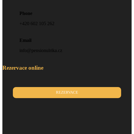
Phone
+420 602 105 262
Email
info@pensionulrika.cz
Rezervace online
REZERVACE