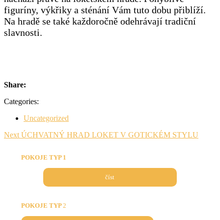
figuríny, výkřiky a sténání Vám tuto dobu přiblíží.
Na hradě se také každoročně odehrávají tradiční
slavnosti.
Share:
Categories:
Uncategorized
Navigace
Next
Next
ÚCHVATNÝ HRAD LOKET V GOTICKÉM STYLU
post:
pro
POKOJE TYP 1
příspěvek
číst
POKOJE TYP
2