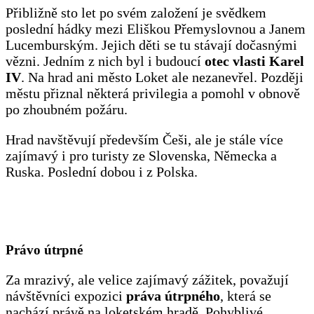
Přibližně sto let po svém založení je svědkem
poslední hádky mezi Eliškou Přemyslovnou a Janem
Lucemburským. Jejich děti se tu stávají dočasnými
vězni. Jedním z nich byl i budoucí
otec vlasti Karel
IV
.
Na hrad ani město Loket ale nezanevřel. Později
městu přiznal některá privilegia a pomohl v obnově
po zhoubném požáru.
Hrad navštěvují především Češi, ale je stále více
zajímavý i pro turisty ze Slovenska, Německa a
Ruska. Poslední dobou i z Polska.
Právo útrpné
Za mrazivý, ale velice zajímavý zážitek, považují
návštěvníci expozici
práva útrpného
, která se
nachází právě na loketském hradě. Pohyblivé